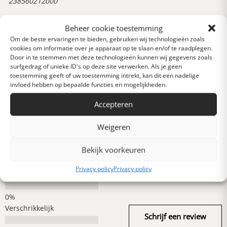
238560212000
Beheer cookie toestemming
Reviews
Om de beste ervaringen te bieden, gebruiken wij technologieën zoals
0 van 5 sterren (op
cookies om informatie over je apparaat op te slaan en/of te raadplegen.
basis van 0 reviews)
Door in te stemmen met deze technologieën kunnen wij gegevens zoals
surfgedrag of unieke ID's op deze site verwerken. Als je geen
Uitstekend
toestemming geeft of uw toestemming intrekt, kan dit een nadelige
invloed hebben op bepaalde functies en mogelijkheden.
Accepteren
Heel goed
Weigeren
Gemiddeld
Bekijk voorkeuren
Privacy policy
Privacy policy
Slecht
Verschrikkelijk
Schrijf een review