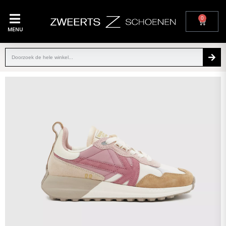
0
MENU