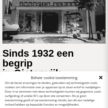
Sinds 1932 een
begrip
in Oisterwijk
Beheer cookie toestemming
Om de beste ervaringen te bieden, gebruiken wij technologieën zoals
Zweerts Schoenen is al sinds 1932 een begrip in Oisterwijk en
cookies om informatie over je apparaat op te slaan en/of te raadplegen.
Door in te stemmen met deze technologieën kunnen wij gegevens zoals
omgeving en nog steeds gevestigd aan de Kerkstraat nr. 1. In
surfgedrag of unieke ID's op deze site verwerken. Als je geen
de loop der jaren is de nadruk steeds meer op mode gericht.
toestemming geeft of uw toestemming intrekt, kan dit een nadelige
invloed hebben op bepaalde functies en mogelijkheden.