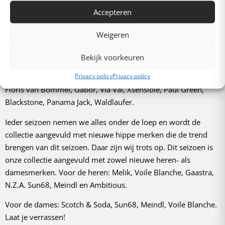
Accepteren
Een greep uit
Weigeren
onze merken
Bekijk voorkeuren
Wij (Bas en Nicole) zorgen er voor dat onze basismerken up-
Privacy policy
Privacy policy
to-date blijven. Onze basiscollectie bestaat o.a. uit merken als
Floris van Bommel, Gabor, Via Vai, Xsensible, Paul Green,
Blackstone, Panama Jack, Waldlaufer.
Ieder seizoen nemen we alles onder de loep en wordt de
collectie aangevuld met nieuwe hippe merken die de trend
brengen van dit seizoen. Daar zijn wij trots op. Dit seizoen is
onze collectie aangevuld met zowel nieuwe heren- als
damesmerken. Voor de heren: Melik, Voile Blanche, Gaastra,
N.Z.A. Sun68, Meindl en Ambitious.
Voor de dames: Scotch & Soda, Sun68, Meindl, Voile Blanche.
Laat je verrassen!