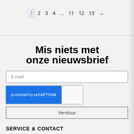
1
2
3
4
…
11
12
13
→
Mis niets met
onze nieuwsbrief
Verstuur
SERVICE & CONTACT