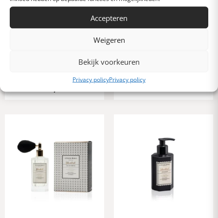
Accepteren
Weigeren
Atelier Rebul Pistachio
Atelier Rebul Golden
Bekijk voorkeuren
Macaron Hair & Body
Hour Shower gel 250 ml
mist 100 ML
18,00
Privacy policy
Privacy policy
25,00