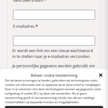
Gebruikersnaam
*
E-mailadres
*
Er wordt een link om een nieuw wachtwoord
in te stellen naar je e-mailadres verzonden.
Je persoonlijke gegevens worden gebruikt om
je ervaring op deze site te ondersteunen, om
Beheer cookie toestemming
toegang tot je account te beheren en voor
Om de beste ervaringen te bieden, gebruiken wij technologieën zoals
andere doeleinden zoals omschreven in ons
cookies om informatie over je apparaat op te slaan en/of te raadplegen.
privacybeleid
.
Door in te stemmen met deze technologieën kunnen wij gegevens zoals
surfgedrag of unieke ID's op deze site verwerken. Als je geen
toestemming geeft of uw toestemming intrekt, kan dit een nadelige
Registreren
invloed hebben op bepaalde functies en mogelijkheden.