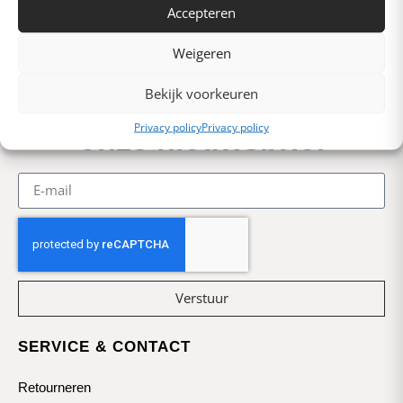
Accepteren
Weigeren
Bekijk voorkeuren
Mis niets met
Privacy policy
Privacy policy
onze nieuwsbrief
Verstuur
SERVICE & CONTACT
Retourneren