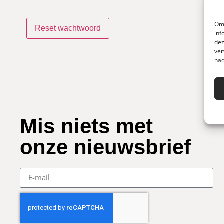
Om 
Reset wachtwoord
inf
dez
ver
nad
Mis niets met
onze nieuwsbrief