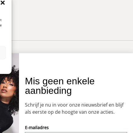
t
te
n
OVER ONS
Mis geen enkele
aanbieding
Onze winkel
Openingstijden
Schrijf je nu in voor onze nieuwsbrief en blijf
Koopzondagen
als eerste op de hoogte van onze acties.
E-mailadres