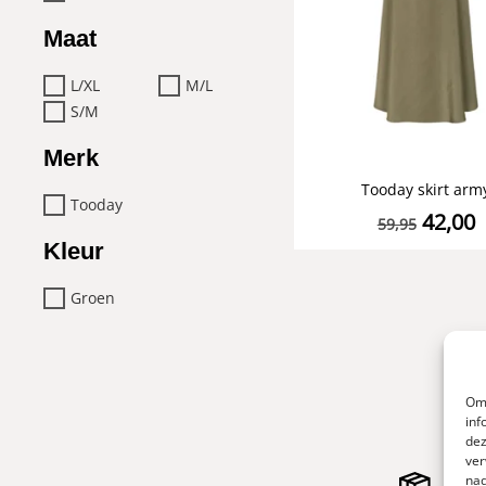
Maat
L/XL
M/L
S/M
Merk
Tooday skirt arm
Tooday
42,00
59,95
Kleur
Groen
Om 
inf
dez
ver
nad