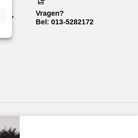
Vragen?
teld,
n
Bel: 013-5282172