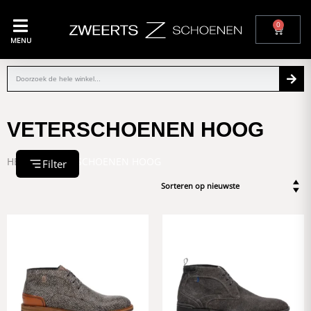
0
MENU
VETERSCHOENEN HOOG
HEREN
/ VETERSCHOENEN HOOG
Filter