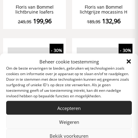
Floris van Bommel
Floris van Bommel
lichtbruine loafers
lichtgrijze mocassins H
199,96
132,96
249,95
189,95
- 30%
- 30%
Beheer cookie toestemming
Om de beste ervaringen te bieden, gebruiken wij technologieën zoals
cookies om informatie over je apparaat op te slaan en/of te raadplegen.
Door in te stemmen met deze technologieën kunnen wij gegevens zoals
surfgedrag of unieke ID's op deze site verwerken. Als je geen
toestemming geeft of uw toestemming intrekt, kan dit een nadelige
invloed hebben op bepaalde functies en mogelijkheden.
Rehab loafers beige
Rehab loafers
suede
donkerbruin suede
Accepteren
118,96
118,96
169,95
169,95
Weigeren
Bekijk voorkeuren