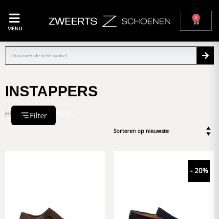
0
MENU
INSTAPPERS
HEREN
/ INSTAPPERS
Filter
- 20%