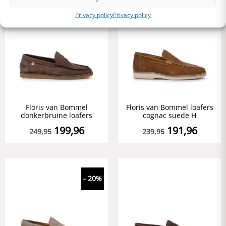
- 20%
- 20%
Privacy policy
Privacy policy
Floris van Bommel
Floris van Bommel loafers
donkerbruine loafers
cognac suede H
199,96
191,96
249,95
239,95
- 20%