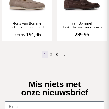
Floris van Bommel
van Bommel
lichtbruine loafers H
donkerbruine mocassins
191,96
239,95
239,95
1
2
3
→
Mis niets met
onze nieuwsbrief