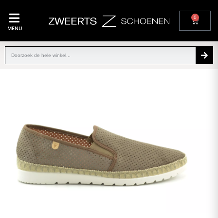
0
MENU