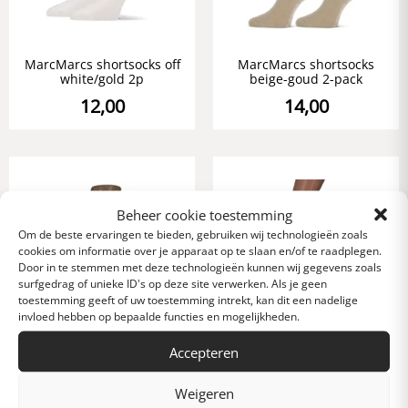
MarcMarcs shortsocks off
MarcMarcs shortsocks
white/gold 2p
beige-goud 2-pack
12,00
14,00
Beheer cookie toestemming
Om de beste ervaringen te bieden, gebruiken wij technologieën zoals
cookies om informatie over je apparaat op te slaan en/of te raadplegen.
Door in te stemmen met deze technologieën kunnen wij gegevens zoals
surfgedrag of unieke ID's op deze site verwerken. Als je geen
toestemming geeft of uw toestemming intrekt, kan dit een nadelige
invloed hebben op bepaalde functies en mogelijkheden.
Accepteren
MarcMarcs panty 20 den.
MarcMarcs panty 35 den.
black/gold
dk.bruin
Weigeren
8,95
6,50