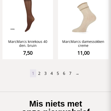
MarcMarcs kniekous 40
MarcMarcs damessokken
den. bruin
creme
7,50
11,00
1
2
3
4
5
6
7
→
Mis niets met