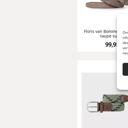
Floris van Bommel her
Om 
taupe suede
inf
dez
99,95
ver
nad