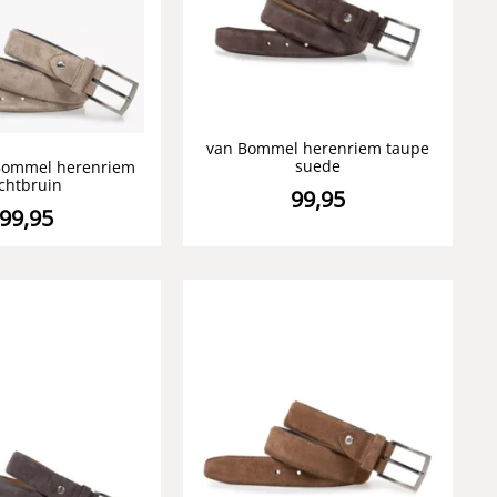
van Bommel herenriem taupe
suede
 Bommel herenriem
ichtbruin
99,95
99,95