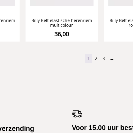
erenriem
Billy Belt elastische herenriem
Billy Belt 
multicolour
r
36,00
1
2
3
→
Voor 15.00 uur bes
verzending