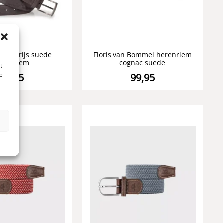
mel grijs suede
Floris van Bommel herenriem
erenriem
cognac suede
t
te
99,95
99,95
n