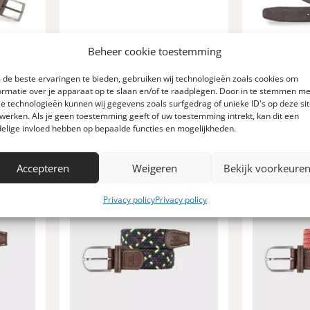
Beheer cookie toestemming
enriem
Floris van Bommel herenriem
van Bom
de beste ervaringen te bieden, gebruiken wij technologieën zoals cookies om
lightbrown
h
ormatie over je apparaat op te slaan en/of te raadplegen. Door in te stemmen me
e technologieën kunnen wij gegevens zoals surfgedrag of unieke ID's op deze si
99,95
werken. Als je geen toestemming geeft of uw toestemming intrekt, kan dit een
elige invloed hebben op bepaalde functies en mogelijkheden.
Accepteren
Weigeren
Bekijk voorkeure
Privacy policy
Privacy policy