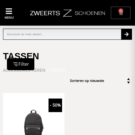
0
MENU
TASSEN
Filter
ACCESSOIRES HEREN
/ TASSEN
- 50%