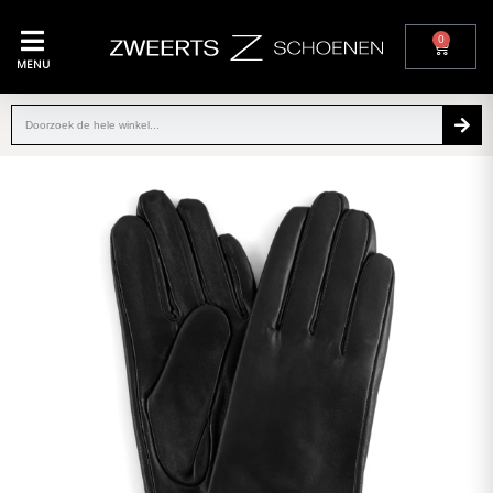
0
MENU