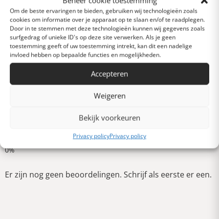
Beheer cookie toestemming
Om de beste ervaringen te bieden, gebruiken wij technologieën zoals
cookies om informatie over je apparaat op te slaan en/of te raadplegen.
Heel goed
Door in te stemmen met deze technologieën kunnen wij gegevens zoals
surfgedrag of unieke ID's op deze site verwerken. Als je geen
toestemming geeft of uw toestemming intrekt, kan dit een nadelige
invloed hebben op bepaalde functies en mogelijkheden.
Gemiddeld
Accepteren
Slecht
Weigeren
Bekijk voorkeuren
Verschrikkelijk
Schrijf een review
Privacy policy
Privacy policy
Er zijn nog geen beoordelingen. Schrijf als eerste er een.