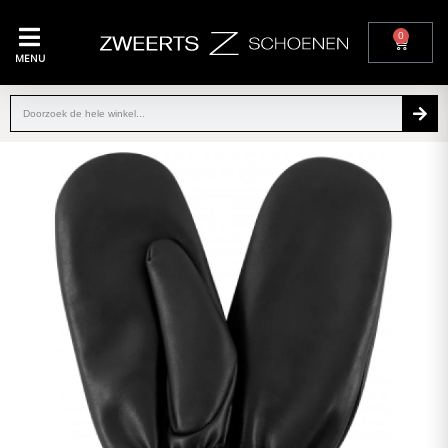
0
MENU