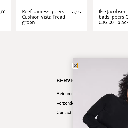
Reef damesslippers
Ilse Jacobsen
,00
59,95
Cushion Vista Tread
badslippers 
groen
03G 001 blac
SERVICE & CONTACT
Retourneren
Verzenden
Contact