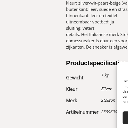
kleur: zilver-wit-paars-beige (va
buitenkant: leer, suede en stras
binnenkant: leer en textiel
uitneembaar voetbed: ja
sluiting: veters
details: Het Italiaanse merk S
damessneaker is daar een voorb
zijkanten. De sneaker is afgewe
Productspecificaties
1 kg
Gewicht
Om 
inf
Kleur
Zilver
dez
ver
Merk
Stokton
nad
Artikelnummer
23896009000