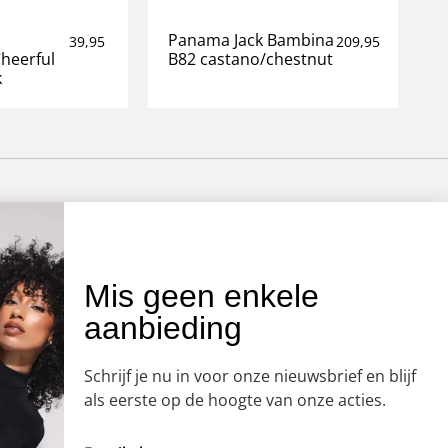
Panama Jack Bambina
39,95
209,95
Cheerful
B82 castano/chestnut
k
OVER ONS
Mis geen enkele
aanbieding
Onze winkel
Openingstijden
Schrijf je nu in voor onze nieuwsbrief en blijf
Koopzondagen
als eerste op de hoogte van onze acties.