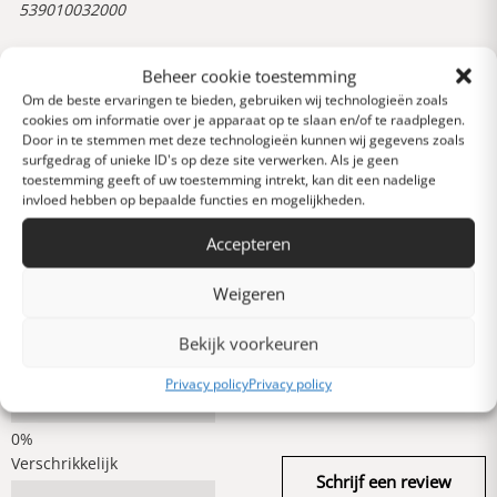
539010032000
Beheer cookie toestemming
Reviews
Om de beste ervaringen te bieden, gebruiken wij technologieën zoals
0 van 5 sterren (op
cookies om informatie over je apparaat op te slaan en/of te raadplegen.
basis van 0 reviews)
Door in te stemmen met deze technologieën kunnen wij gegevens zoals
surfgedrag of unieke ID's op deze site verwerken. Als je geen
Uitstekend
toestemming geeft of uw toestemming intrekt, kan dit een nadelige
invloed hebben op bepaalde functies en mogelijkheden.
Heel goed
Accepteren
Weigeren
Gemiddeld
Bekijk voorkeuren
Privacy policy
Privacy policy
Slecht
Verschrikkelijk
Schrijf een review