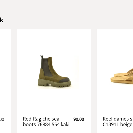
k
Red-Rag chelsea
Reef dames s
00
90,00
boots 76884 554 kaki
C13911 beige