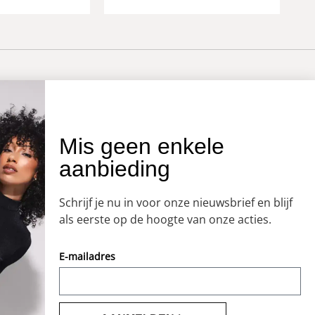
OVER ONS
Mis geen enkele
aanbieding
Onze winkel
Openingstijden
Schrijf je nu in voor onze nieuwsbrief en blijf
Koopzondagen
als eerste op de hoogte van onze acties.
E-mailadres