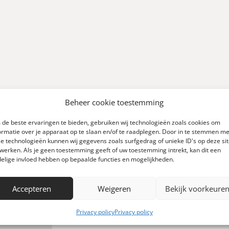
Beheer cookie toestemming
de beste ervaringen te bieden, gebruiken wij technologieën zoals cookies om
ormatie over je apparaat op te slaan en/of te raadplegen. Door in te stemmen me
e technologieën kunnen wij gegevens zoals surfgedrag of unieke ID's op deze si
werken. Als je geen toestemming geeft of uw toestemming intrekt, kan dit een
0
elige invloed hebben op bepaalde functies en mogelijkheden.
Accepteren
Weigeren
Bekijk voorkeure
Schrijf een review
 0 reviews)
Privacy policy
Privacy policy