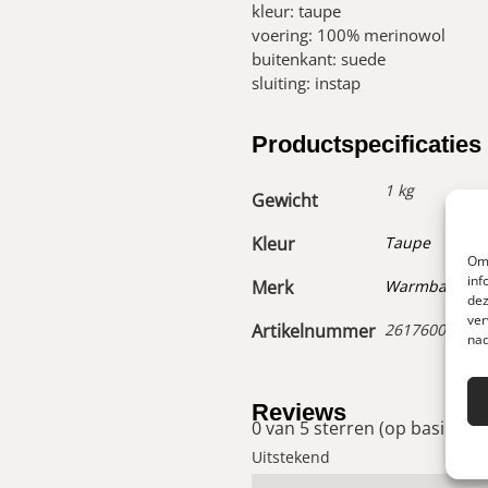
kleur: taupe
voering: 100% merinowol
buitenkant: suede
sluiting: instap
Productspecificaties
1 kg
Gewicht
Kleur
Taupe
Om 
inf
Merk
Warmbat
dez
ver
Artikelnummer
26176000100
nad
Reviews
0 van 5 sterren (op basis van
Uitstekend