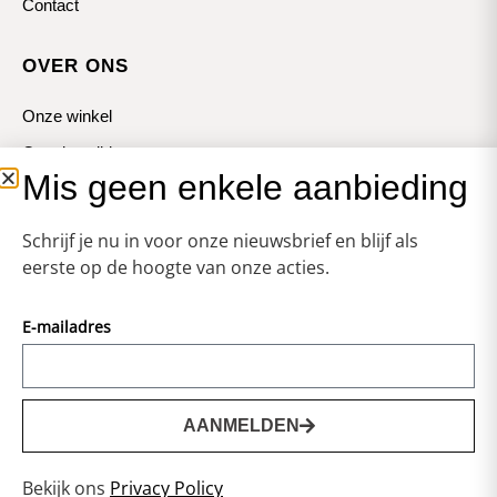
Contact
OVER ONS
Onze winkel
Openingstijden
Mis geen enkele aanbieding
Koopzondagen
Schrijf je nu in voor onze nieuwsbrief en blijf als
eerste op de hoogte van onze acties.
E-mailadres
© Zweerts
Vormgeving & Techniek:
JRS-Webdesign
AANMELDEN
0
Privacy statement
Bekijk ons
Privacy Policy
Voorwaarden