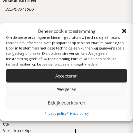
Artikelnummer
925460011000
Reviews
Beheer cookie toestemming
0 van 5 sterren (op
Om de beste ervaringen te bieden, gebruiken wij technologieën zoals
basis van 0 reviews)
cookies om informatie over je apparaat op te slaan en/of te raadplegen.
Door in te stemmen met deze technologieën kunnen wij gegevens zoals
Uitstekend
surfgedrag of unieke ID's op deze site verwerken. Als je geen
toestemming geeft of uw toestemming intrekt, kan dit een nadelige
invloed hebben op bepaalde functies en mogelijkheden.
Heel goed
Accepteren
Weigeren
Gemiddeld
Bekijk voorkeuren
Slecht
Privacy policy
Privacy policy
Verschrikkelijk