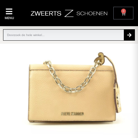
0
MENU