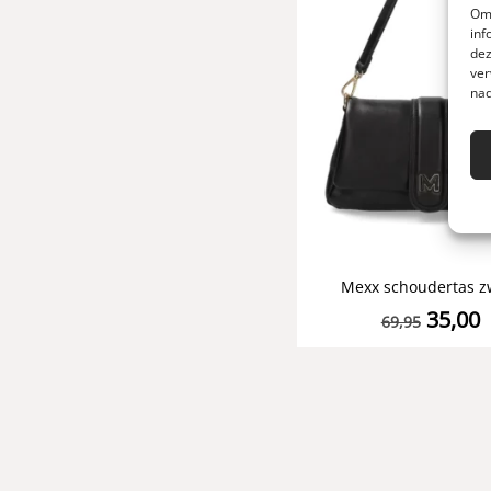
Om 
inf
dez
ver
nad
Mexx schoudertas z
35,00
69,95