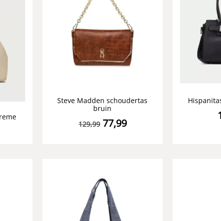
Steve Madden schoudertas
Hispanita
bruin
creme
77,99
129,99