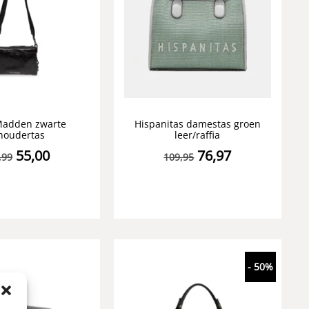
Madden zwarte
Hispanitas damestas groen
houdertas
leer/raffia
55,00
76,97
,99
109,95
- 50%