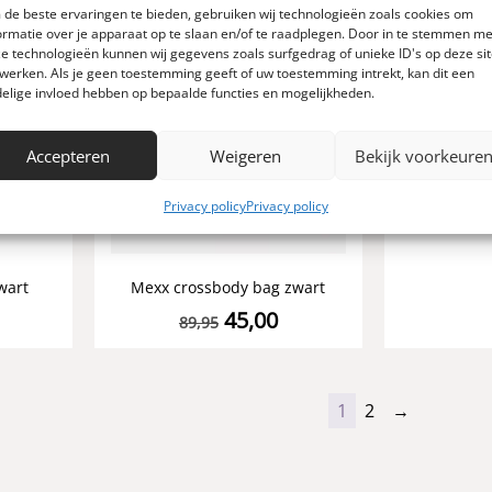
de beste ervaringen te bieden, gebruiken wij technologieën zoals cookies om
ormatie over je apparaat op te slaan en/of te raadplegen. Door in te stemmen me
e technologieën kunnen wij gegevens zoals surfgedrag of unieke ID's op deze si
werken. Als je geen toestemming geeft of uw toestemming intrekt, kan dit een
elige invloed hebben op bepaalde functies en mogelijkheden.
Accepteren
Weigeren
Bekijk voorkeure
Privacy policy
Privacy policy
Mexx cro
wart
Mexx crossbody bag zwart
45,00
89,95
1
2
→