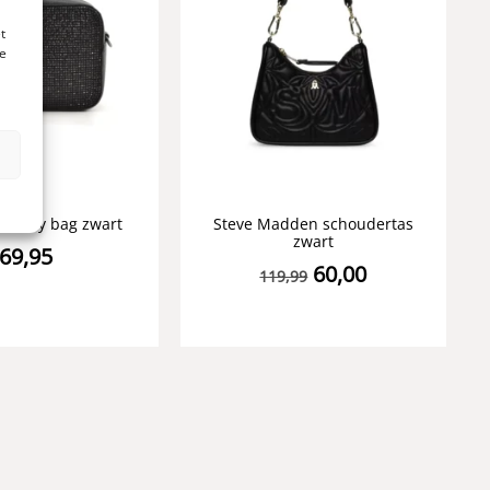
t
te
n
ssbody bag zwart
Steve Madden schoudertas
zwart
69,95
60,00
119,99