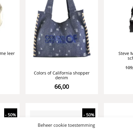
me leer
Steve 
sc
109
Colors of California shopper
denim
66,00
- 50%
- 50%
Beheer cookie toestemming