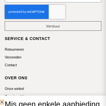
Verstuur
SERVICE & CONTACT
Retourneren
Verzenden
Contact
OVER ONS
Onze winkel
Openingstijden
Mis geen enkele aanbieding
Koopzondagen