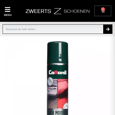
0
MENU