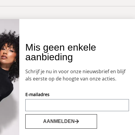
OVER ONS
Mis geen enkele
aanbieding
Onze winkel
Openingstijden
Schrijf je nu in voor onze nieuwsbrief en blijf
Koopzondagen
als eerste op de hoogte van onze acties.
E-mailadres
AANMELDEN