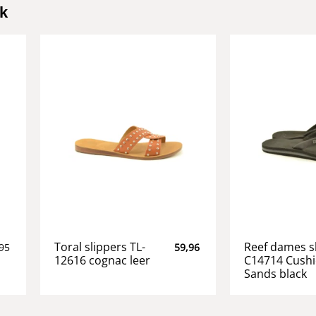
k
Toral slippers TL-
Reef dames s
95
59,96
12616 cognac leer
C14714 Cush
Sands black