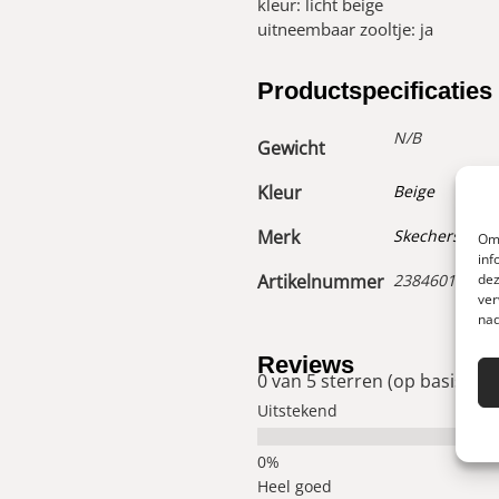
kleur: licht beige
uitneembaar zooltje: ja
Productspecificaties
N/B
Gewicht
Kleur
Beige
Merk
Skechers
Om 
inf
dez
Artikelnummer
23846018300
ver
nad
Reviews
0 van 5 sterren (op basis van
Uitstekend
Heel goed