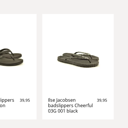
lippers
Ilse Jacobsen
39,95
39,95
ion
badslippers Cheerful
03G 001 black