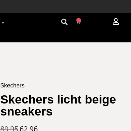
0
Skechers
Skechers licht beige
sneakers
89,95
62,96