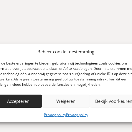
Beheer cookie toestemming
de beste ervaringen te bieden, gebruiken wij technologieën zoals cookies om
ormatie over je apparaat op te slaan en/of te raadplegen. Door in te stemmen me
e technologieën kunnen wij gegevens zoals surfgedrag of unieke ID's op deze si
0
werken. Als je geen toestemming geeft of uw toestemming intrekt, kan dit een
elige invloed hebben op bepaalde functies en mogelijkheden.
Schrijf een review
 0 reviews)
Accepteren
Weigeren
Bekijk voorkeure
Privacy policy
Privacy policy