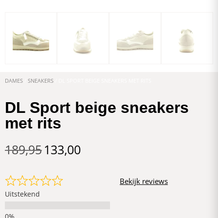
DAMES
/
SNEAKERS
/ DL SPORT BEIGE SNEAKERS MET RITS
DL Sport beige sneakers
met rits
189,95
133,00
Bekijk reviews
Uitstekend