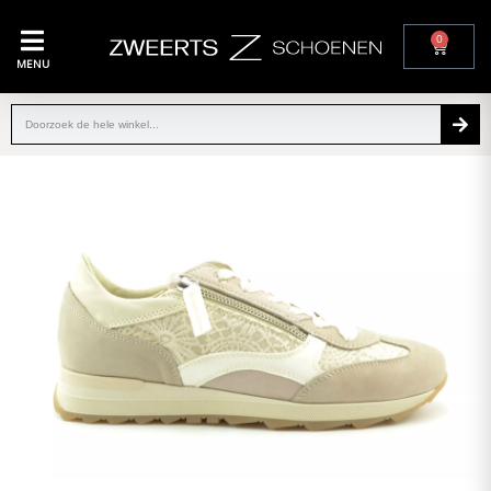
0
MENU