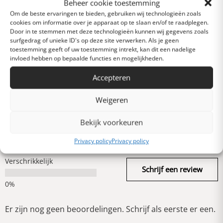
0 van 5 sterren (op
Beheer cookie toestemming
basis van 0 reviews)
Om de beste ervaringen te bieden, gebruiken wij technologieën zoals
cookies om informatie over je apparaat op te slaan en/of te raadplegen.
Uitstekend
Door in te stemmen met deze technologieën kunnen wij gegevens zoals
surfgedrag of unieke ID's op deze site verwerken. Als je geen
toestemming geeft of uw toestemming intrekt, kan dit een nadelige
invloed hebben op bepaalde functies en mogelijkheden.
Heel goed
Accepteren
Gemiddeld
Weigeren
Bekijk voorkeuren
Slecht
Privacy policy
Privacy policy
Verschrikkelijk
Schrijf een review
Er zijn nog geen beoordelingen. Schrijf als eerste er een.