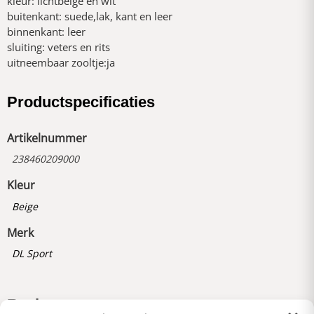
kleur: lichtbeige en wit
buitenkant: suede,lak, kant en leer
binnenkant: leer
sluiting: veters en rits
uitneembaar zooltje:ja
Productspecificaties
Artikelnummer
238460209000
Kleur
Beige
Merk
DL Sport
Reviews