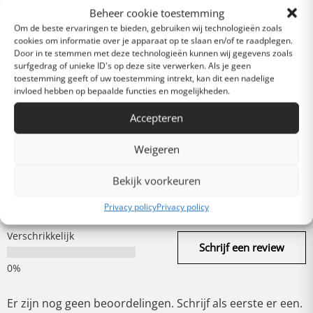
Reviews
0 van 5 sterren (op
Beheer cookie toestemming
basis van 0 reviews)
Om de beste ervaringen te bieden, gebruiken wij technologieën zoals
cookies om informatie over je apparaat op te slaan en/of te raadplegen.
Uitstekend
Door in te stemmen met deze technologieën kunnen wij gegevens zoals
surfgedrag of unieke ID's op deze site verwerken. Als je geen
toestemming geeft of uw toestemming intrekt, kan dit een nadelige
invloed hebben op bepaalde functies en mogelijkheden.
Heel goed
Accepteren
Gemiddeld
Weigeren
Bekijk voorkeuren
Slecht
Privacy policy
Privacy policy
Verschrikkelijk
Schrijf een review
Er zijn nog geen beoordelingen. Schrijf als eerste er een.