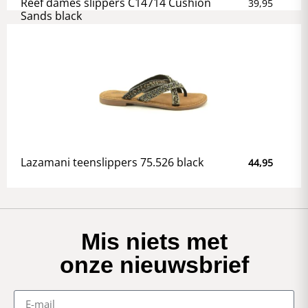
Reef dames slippers C14714 Cushion
39,95
Sands black
Lazamani teenslippers 75.526 black
44,95
Mis niets met
onze nieuwsbrief