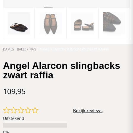
DAMES
/
BALLERINA'S
/ ANGEL ALARCON SLINGBACKS ZWART RAFFIA
Angel Alarcon slingbacks
zwart raffia
109,95
Bekijk reviews
Uitstekend