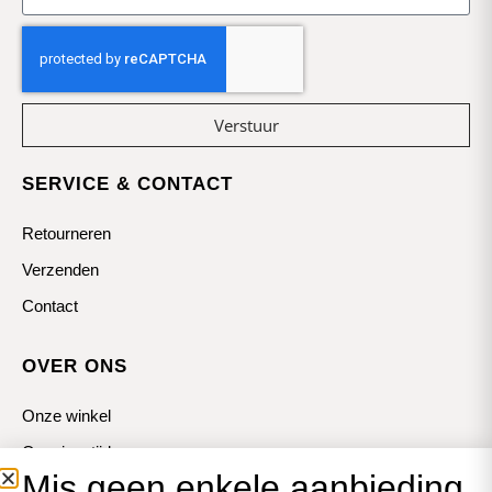
Verstuur
SERVICE & CONTACT
Retourneren
Verzenden
Contact
OVER ONS
Onze winkel
Openingstijden
Mis geen enkele aanbieding
Koopzondagen