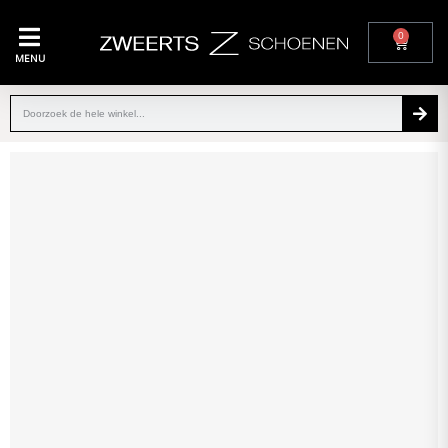
0
MENU