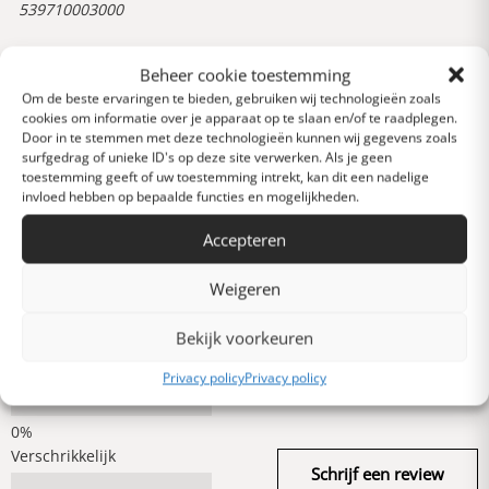
539710003000
Beheer cookie toestemming
Reviews
Om de beste ervaringen te bieden, gebruiken wij technologieën zoals
0 van 5 sterren (op
cookies om informatie over je apparaat op te slaan en/of te raadplegen.
basis van 0 reviews)
Door in te stemmen met deze technologieën kunnen wij gegevens zoals
surfgedrag of unieke ID's op deze site verwerken. Als je geen
Uitstekend
toestemming geeft of uw toestemming intrekt, kan dit een nadelige
invloed hebben op bepaalde functies en mogelijkheden.
Heel goed
Accepteren
Weigeren
Gemiddeld
Bekijk voorkeuren
Privacy policy
Privacy policy
Slecht
Verschrikkelijk
Schrijf een review