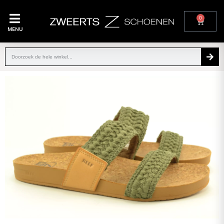
0
MENU