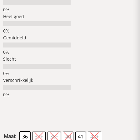
Heel goed
Gemiddeld
Slecht
Verschrikkelijk
Maat
36
37+
38+
40
41
42+