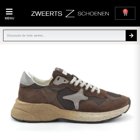
0
MENU