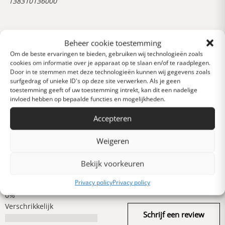
138310136000
Reviews
Beheer cookie toestemming
0 van 5 sterren (op
Om de beste ervaringen te bieden, gebruiken wij technologieën zoals
basis van 0 reviews)
cookies om informatie over je apparaat op te slaan en/of te raadplegen.
Uitstekend
Door in te stemmen met deze technologieën kunnen wij gegevens zoals
surfgedrag of unieke ID's op deze site verwerken. Als je geen
toestemming geeft of uw toestemming intrekt, kan dit een nadelige
invloed hebben op bepaalde functies en mogelijkheden.
Heel goed
Accepteren
Gemiddeld
Weigeren
Bekijk voorkeuren
Slecht
Privacy policy
Privacy policy
Verschrikkelijk
Schrijf een review