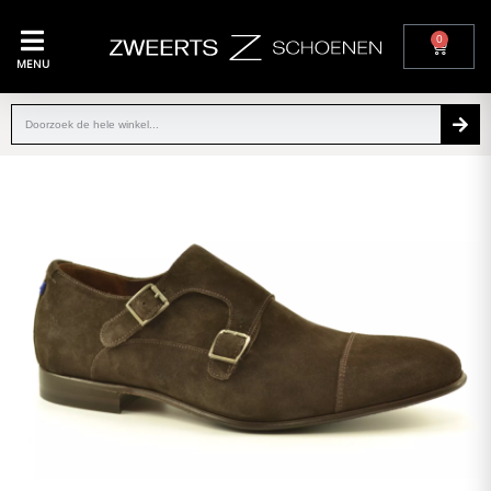
0
MENU