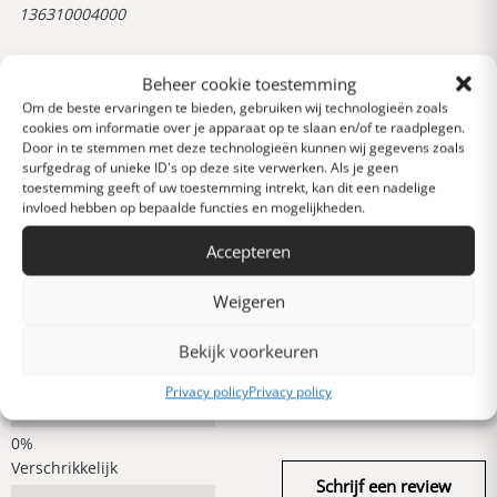
136310004000
Beheer cookie toestemming
Reviews
0 van 5 sterren (op
Om de beste ervaringen te bieden, gebruiken wij technologieën zoals
cookies om informatie over je apparaat op te slaan en/of te raadplegen.
basis van 0 reviews)
Door in te stemmen met deze technologieën kunnen wij gegevens zoals
Uitstekend
surfgedrag of unieke ID's op deze site verwerken. Als je geen
toestemming geeft of uw toestemming intrekt, kan dit een nadelige
invloed hebben op bepaalde functies en mogelijkheden.
Heel goed
Accepteren
Weigeren
Gemiddeld
Bekijk voorkeuren
Slecht
Privacy policy
Privacy policy
Verschrikkelijk
Schrijf een review