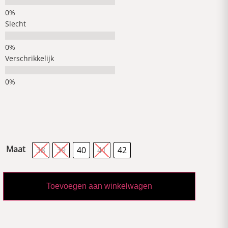
Slecht
Verschrikkelijk
Maat
38
39
40
41
42
Toevoegen aan winkelwagen