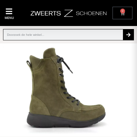
0
MENU