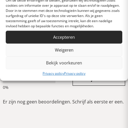
Om de beste ervaringen te bieden, gebruiken wij technologieën zoals
cookies om informatie over je apparaat op te slaan en/of te raadplegen.
Door in te stemmen met deze technologieën kunnen wij gegevens zoals
surfgedrag of unieke ID's op deze site verwerken. Als je geen
Heel goed
toestemming geeft of uw toestemming intrekt, kan dit een nadelige
invloed hebben op bepaalde functies en mogelijkheden.
Gemiddeld
Accepteren
Weigeren
Slecht
Bekijk voorkeuren
Privacy policy
Privacy policy
Verschrikkelijk
Schrijf een review
Er zijn nog geen beoordelingen. Schrijf als eerste er een.