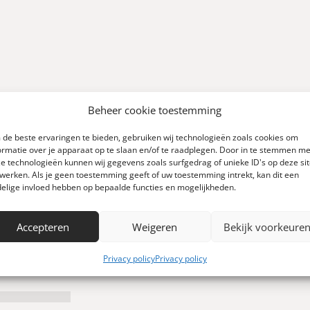
0
Beheer cookie toestemming
de beste ervaringen te bieden, gebruiken wij technologieën zoals cookies om
ormatie over je apparaat op te slaan en/of te raadplegen. Door in te stemmen me
e technologieën kunnen wij gegevens zoals surfgedrag of unieke ID's op deze si
werken. Als je geen toestemming geeft of uw toestemming intrekt, kan dit een
elige invloed hebben op bepaalde functies en mogelijkheden.
Schrijf een review
 0 reviews)
Accepteren
Weigeren
Bekijk voorkeure
Privacy policy
Privacy policy