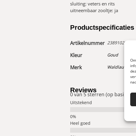
sluiting: veters en rits
uitneembaar zooltje: ja
Productspecificaties
Artikelnummer
23891027300
Kleur
Goud
Om 
inf
Merk
Waldlaufer
dez
ver
nad
Reviews
0 van 5 sterren (op basis van
Uitstekend
Heel goed