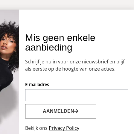
OVER ONS
Mis geen enkele
aanbieding
Onze winkel
Openingstijden
Schrijf je nu in voor onze nieuwsbrief en blijf
Koopzondagen
als eerste op de hoogte van onze acties.
E-mailadres
AANMELDEN
Bekijk ons
Privacy Policy