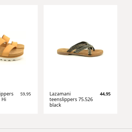
ippers
Lazamani
59,95
44,95
 Hi
teenslippers 75.526
black