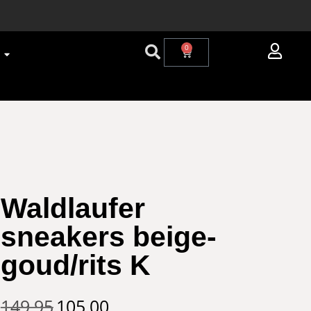
0
Waldlaufer
sneakers beige-
goud/rits K
149,95
105,00