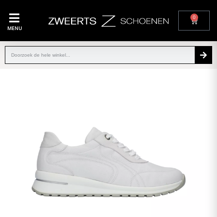
0
MENU