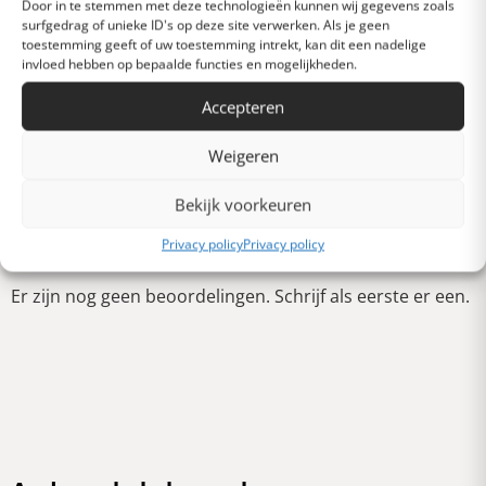
Door in te stemmen met deze technologieën kunnen wij gegevens zoals
surfgedrag of unieke ID's op deze site verwerken. Als je geen
Gemiddeld
toestemming geeft of uw toestemming intrekt, kan dit een nadelige
invloed hebben op bepaalde functies en mogelijkheden.
Accepteren
Slecht
Weigeren
Verschrikkelijk
Bekijk voorkeuren
Schrijf een review
Privacy policy
Privacy policy
Er zijn nog geen beoordelingen. Schrijf als eerste er een.