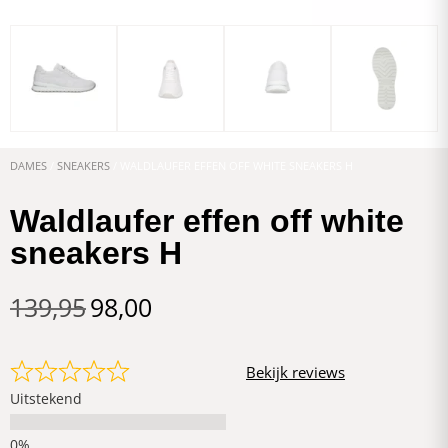
DAMES
/
SNEAKERS
/ WALDLAUFER EFFEN OFF WHITE SNEAKERS H
Waldlaufer effen off white
sneakers H
139,95
98,00
Bekijk reviews
Uitstekend