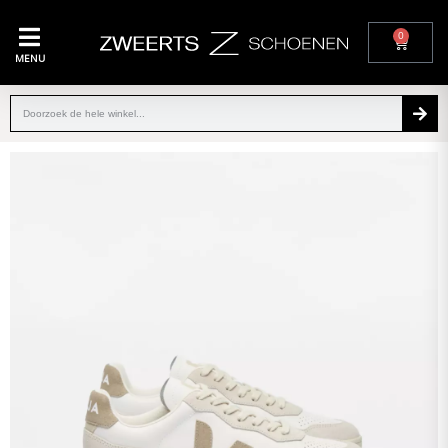
0
MENU