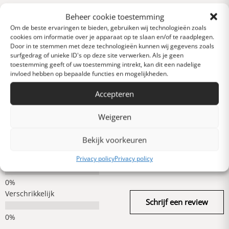
Beheer cookie toestemming
Reviews
0 van 5 sterren (op
Om de beste ervaringen te bieden, gebruiken wij technologieën zoals
cookies om informatie over je apparaat op te slaan en/of te raadplegen.
basis van 0 reviews)
Door in te stemmen met deze technologieën kunnen wij gegevens zoals
Uitstekend
surfgedrag of unieke ID's op deze site verwerken. Als je geen
toestemming geeft of uw toestemming intrekt, kan dit een nadelige
invloed hebben op bepaalde functies en mogelijkheden.
Heel goed
Accepteren
Weigeren
Gemiddeld
Bekijk voorkeuren
Slecht
Privacy policy
Privacy policy
Verschrikkelijk
Schrijf een review