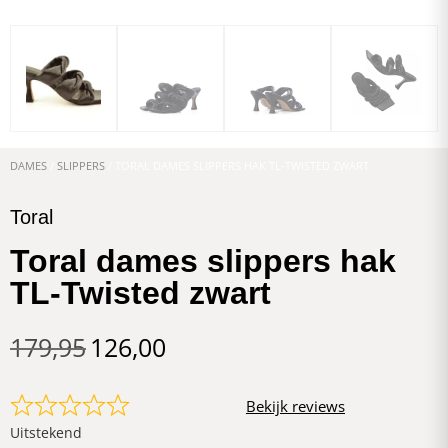
DAMES
/
SLIPPERS
/ TORAL DAMES SLIPPERS HAK TL-TWISTED ZWART
Toral
Toral dames slippers hak
TL-Twisted zwart
179,95
126,00
Bekijk reviews
Uitstekend