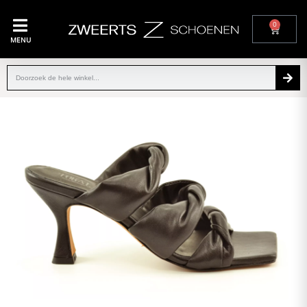
0
MENU