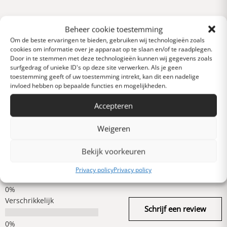
Reviews
Beheer cookie toestemming
0 van 5 sterren (op
Om de beste ervaringen te bieden, gebruiken wij technologieën zoals
basis van 0 reviews)
cookies om informatie over je apparaat op te slaan en/of te raadplegen.
Door in te stemmen met deze technologieën kunnen wij gegevens zoals
Uitstekend
surfgedrag of unieke ID's op deze site verwerken. Als je geen
toestemming geeft of uw toestemming intrekt, kan dit een nadelige
invloed hebben op bepaalde functies en mogelijkheden.
Heel goed
Accepteren
Weigeren
Gemiddeld
Bekijk voorkeuren
Slecht
Privacy policy
Privacy policy
Verschrikkelijk
Schrijf een review