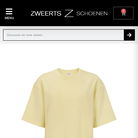
0
MENU