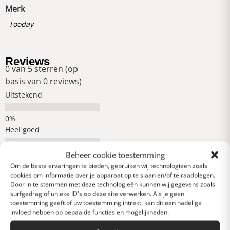
Merk
Tooday
Reviews
0 van 5 sterren (op
basis van 0 reviews)
Uitstekend
Heel goed
Beheer cookie toestemming
Gemiddeld
Om de beste ervaringen te bieden, gebruiken wij technologieën zoals
cookies om informatie over je apparaat op te slaan en/of te raadplegen.
Door in te stemmen met deze technologieën kunnen wij gegevens zoals
surfgedrag of unieke ID's op deze site verwerken. Als je geen
Slecht
toestemming geeft of uw toestemming intrekt, kan dit een nadelige
invloed hebben op bepaalde functies en mogelijkheden.