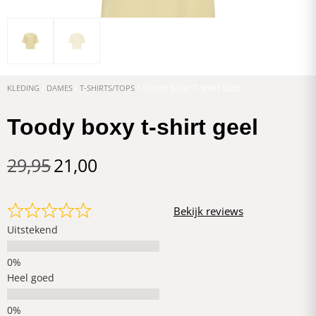
KLEDING
/
DAMES
/
T-SHIRTS/TOPS
/ TOODY BOXY T-SHIRT GEEL
Toody boxy t-shirt geel
29,95
21,00
Bekijk reviews
Uitstekend
Heel goed