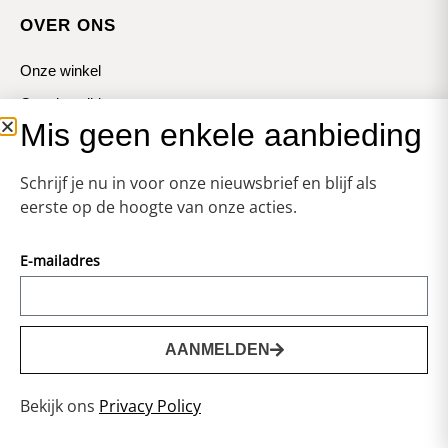
OVER ONS
Onze winkel
Openingstijden
Mis geen enkele aanbieding
Koopzondagen
Schrijf je nu in voor onze nieuwsbrief en blijf als
eerste op de hoogte van onze acties.
E-mailadres
© Zweerts
Vormgeving & Techniek:
JRS-Webdesign
AANMELDEN
0
Privacy statement
Bekijk ons
Privacy Policy
Voorwaarden
Cookies