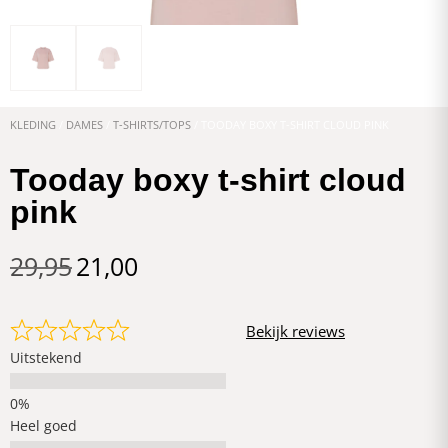
KLEDING
/
DAMES
/
T-SHIRTS/TOPS
/ TOODAY BOXY T-SHIRT CLOUD PINK
Tooday boxy t-shirt cloud
pink
29,95
21,00
Bekijk reviews
Uitstekend
Heel goed