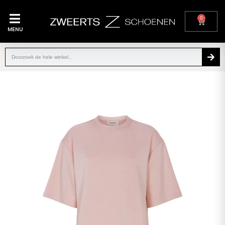
0
MENU