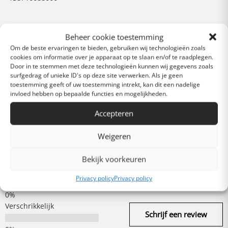
Reviews
Beheer cookie toestemming
0 van 5 sterren (op
Om de beste ervaringen te bieden, gebruiken wij technologieën zoals
basis van 0 reviews)
cookies om informatie over je apparaat op te slaan en/of te raadplegen.
Door in te stemmen met deze technologieën kunnen wij gegevens zoals
Uitstekend
surfgedrag of unieke ID's op deze site verwerken. Als je geen
toestemming geeft of uw toestemming intrekt, kan dit een nadelige
invloed hebben op bepaalde functies en mogelijkheden.
Heel goed
Accepteren
Weigeren
Gemiddeld
Bekijk voorkeuren
Slecht
Privacy policy
Privacy policy
Verschrikkelijk
Schrijf een review