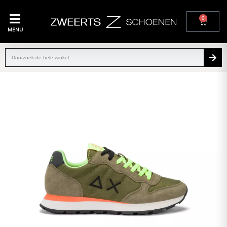
0
MENU