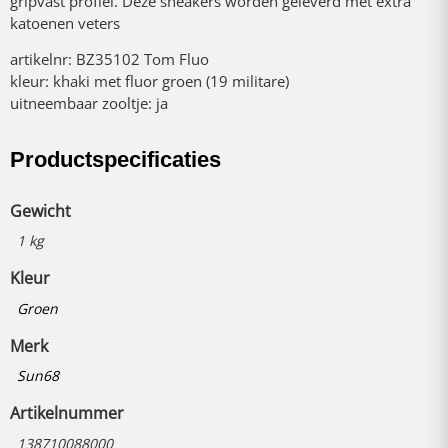
gripvast profiel. Deze sneakers worden geleverd met extra
katoenen veters
artikelnr: BZ35102 Tom Fluo
kleur: khaki met fluor groen (19 militare)
uitneembaar zooltje: ja
Productspecificaties
Gewicht
1 kg
Kleur
Groen
Merk
Sun68
Artikelnummer
138710088000