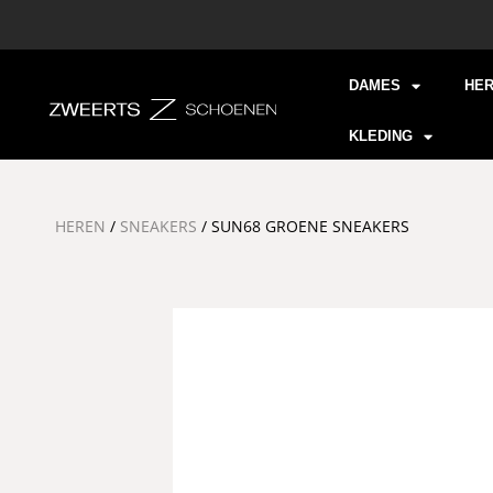
DAMES
HE
KLEDING
HEREN
/
SNEAKERS
/ SUN68 GROENE SNEAKERS