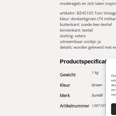
moderegels en zich laten inspi
artikelnr: BZ45105 Tom Vintag
kleur: donkerbgroen (74 militar
buitenkant: suede-leer-textiel
binnenkant: textiel
sluiting: veters
uitneembaar zooltje: ja
details: worden geleverd met ex
Productspecificaties
1 kg
Gewicht
Om 
inf
Kleur
Groen
dez
ver
nad
Merk
Sun68
Artikelnummer
13871010100