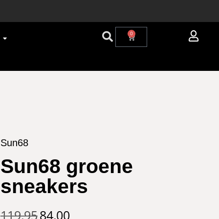
0
Sun68
Sun68 groene
sneakers
119,95
84,00