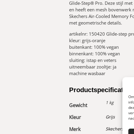
Glide-Step® Pro. Deze stijl met 
en heeft een mesh bovenwerk m
Skechers Air-Cooled Memory F
met geometrische details.
artikelnr: 150420 Glide-step pr
kleur: grijs-oranje
buitenkant: 100% vegan
binnenkant: 100% vegan
sluiting: istap en veters
uitneembaar zooltje: ja
machine wasbaar
Productspecificaties
Om 
1 kg
inf
Gewicht
dez
ver
Kleur
Grijs
nad
Merk
Skechers