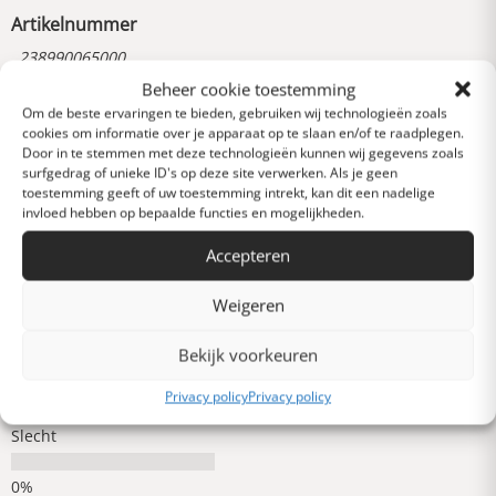
Artikelnummer
238990065000
Beheer cookie toestemming
Om de beste ervaringen te bieden, gebruiken wij technologieën zoals
cookies om informatie over je apparaat op te slaan en/of te raadplegen.
Reviews
0 van 5 sterren (op
Door in te stemmen met deze technologieën kunnen wij gegevens zoals
surfgedrag of unieke ID's op deze site verwerken. Als je geen
basis van 0 reviews)
toestemming geeft of uw toestemming intrekt, kan dit een nadelige
Uitstekend
invloed hebben op bepaalde functies en mogelijkheden.
Accepteren
Heel goed
Weigeren
Bekijk voorkeuren
Gemiddeld
Privacy policy
Privacy policy
Slecht