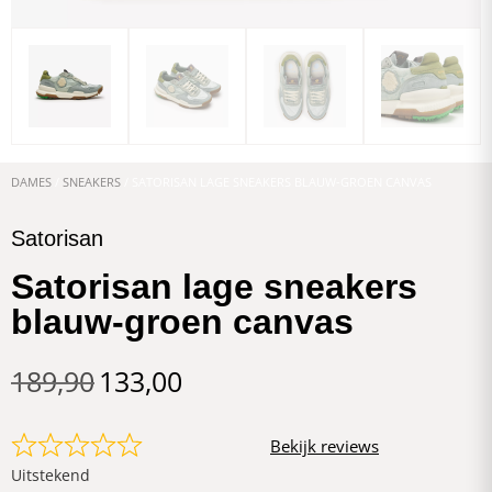
DAMES
/
SNEAKERS
/ SATORISAN LAGE SNEAKERS BLAUW-GROEN CANVAS
Satorisan
Satorisan lage sneakers
blauw-groen canvas
189,90
133,00
Bekijk reviews
Uitstekend