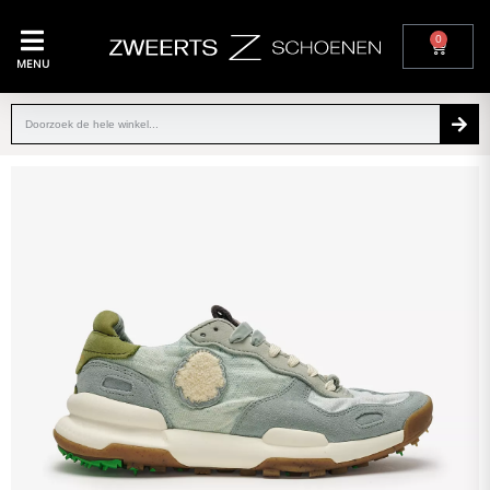
0
MENU