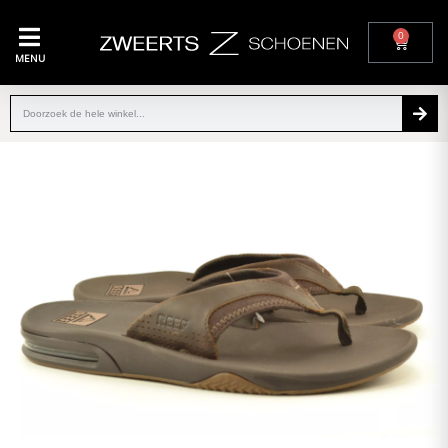
0
MENU