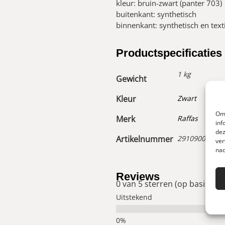
kleur: bruin-zwart (panter 703)
buitenkant: synthetisch
binnenkant: synthetisch en text
Productspecificaties
1 kg
Gewicht
Kleur
Zwart
Om 
Merk
Raffas
inf
dez
Artikelnummer
29109001300
ver
nad
Reviews
0 van 5 sterren (op basis van
Uitstekend