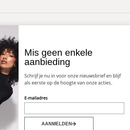
OVER ONS
Mis geen enkele
aanbieding
Onze winkel
Openingstijden
Schrijf je nu in voor onze nieuwsbrief en blijf
Koopzondagen
als eerste op de hoogte van onze acties.
E-mailadres
AANMELDEN