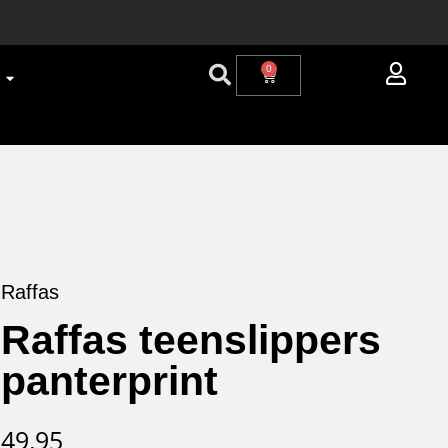
0
Raffas
Raffas teenslippers
panterprint
49,95