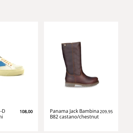
e-D
Panama Jack Bambina
108,00
209,95
mi
B82 castano/chestnut