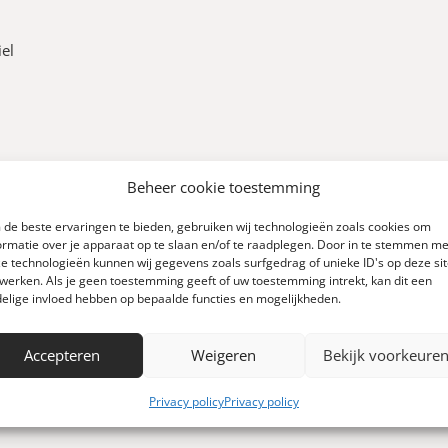
iel
Beheer cookie toestemming
de beste ervaringen te bieden, gebruiken wij technologieën zoals cookies om
ormatie over je apparaat op te slaan en/of te raadplegen. Door in te stemmen me
e technologieën kunnen wij gegevens zoals surfgedrag of unieke ID's op deze si
0
werken. Als je geen toestemming geeft of uw toestemming intrekt, kan dit een
elige invloed hebben op bepaalde functies en mogelijkheden.
Accepteren
Weigeren
Bekijk voorkeure
Schrijf een review
 0 reviews)
Privacy policy
Privacy policy