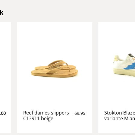
k
Reef dames slippers
Stokton Blaz
,00
69,95
C13911 beige
variante Mia