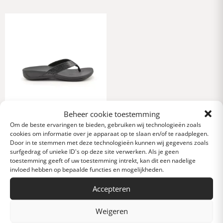
Beheer cookie toestemming
Raffas teenslippers zwart
print
Om de beste ervaringen te bieden, gebruiken wij technologieën zoals
cookies om informatie over je apparaat op te slaan en/of te raadplegen.
49,95
Door in te stemmen met deze technologieën kunnen wij gegevens zoals
surfgedrag of unieke ID's op deze site verwerken. Als je geen
toestemming geeft of uw toestemming intrekt, kan dit een nadelige
invloed hebben op bepaalde functies en mogelijkheden.
Accepteren
Mis niets met
Weigeren
onze nieuwsbrief