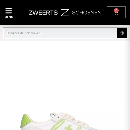
0
MENU