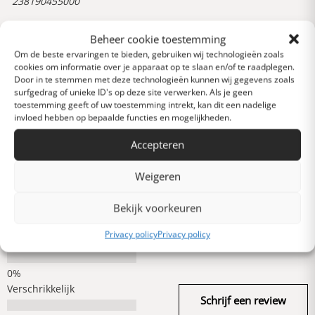
238190455000
Beheer cookie toestemming
Reviews
Om de beste ervaringen te bieden, gebruiken wij technologieën zoals
0 van 5 sterren (op
cookies om informatie over je apparaat op te slaan en/of te raadplegen.
basis van 0 reviews)
Door in te stemmen met deze technologieën kunnen wij gegevens zoals
surfgedrag of unieke ID's op deze site verwerken. Als je geen
Uitstekend
toestemming geeft of uw toestemming intrekt, kan dit een nadelige
invloed hebben op bepaalde functies en mogelijkheden.
Accepteren
Heel goed
Weigeren
Gemiddeld
Bekijk voorkeuren
Privacy policy
Privacy policy
Slecht
Verschrikkelijk
Schrijf een review