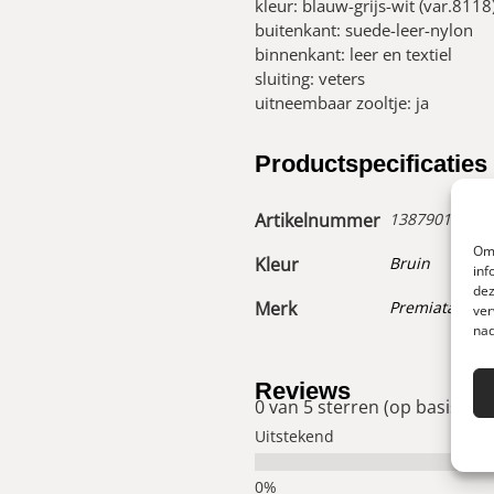
kleur: blauw-grijs-wit (var.8118
buitenkant: suede-leer-nylon
binnenkant: leer en textiel
sluiting: veters
uitneembaar zooltje: ja
Productspecificaties
Artikelnummer
13879013000
Om 
Kleur
Bruin
inf
dez
Merk
Premiata
ver
nad
Reviews
0 van 5 sterren (op basis van
Uitstekend