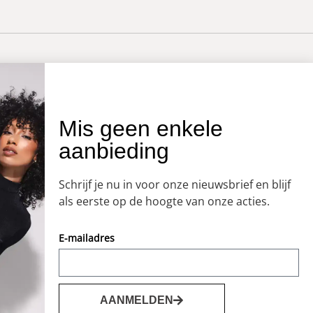
OVER ONS
Mis geen enkele
aanbieding
Onze winkel
Openingstijden
Schrijf je nu in voor onze nieuwsbrief en blijf
Koopzondagen
als eerste op de hoogte van onze acties.
E-mailadres
AANMELDEN