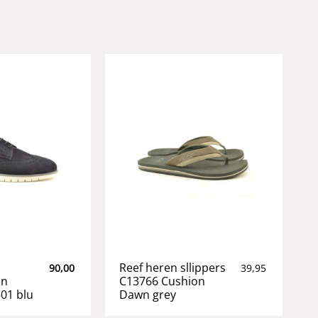
Reef heren sllippers
90,00
39,95
en
C13766 Cushion
501 blu
Dawn grey