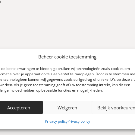
)
Beheer cookie toestemming
0
de beste ervaringen te bieden, gebruiken wij technologieën zoals cookies om
ormatie over je apparaat op te slaan en/of te raadplegen. Door in te stemmen me
e technologieën kunnen wij gegevens zoals surfgedrag of unieke ID's op deze si
werken. Als je geen toestemming geeft of uw toestemming intrekt, kan dit een
elige invloed hebben op bepaalde functies en mogelijkheden.
Accepteren
Weigeren
Bekijk voorkeure
Schrijf een review
 0 reviews)
Privacy policy
Privacy policy