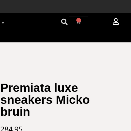
0
Premiata luxe
sneakers Micko
bruin
284,95