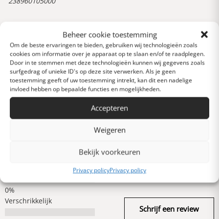
238960105000
Beheer cookie toestemming
Reviews
0 van 5 sterren (op
Om de beste ervaringen te bieden, gebruiken wij technologieën zoals
basis van 0 reviews)
cookies om informatie over je apparaat op te slaan en/of te raadplegen.
Door in te stemmen met deze technologieën kunnen wij gegevens zoals
Uitstekend
surfgedrag of unieke ID's op deze site verwerken. Als je geen
toestemming geeft of uw toestemming intrekt, kan dit een nadelige
invloed hebben op bepaalde functies en mogelijkheden.
Heel goed
Accepteren
Weigeren
Gemiddeld
Bekijk voorkeuren
Slecht
Privacy policy
Privacy policy
Verschrikkelijk
Schrijf een review