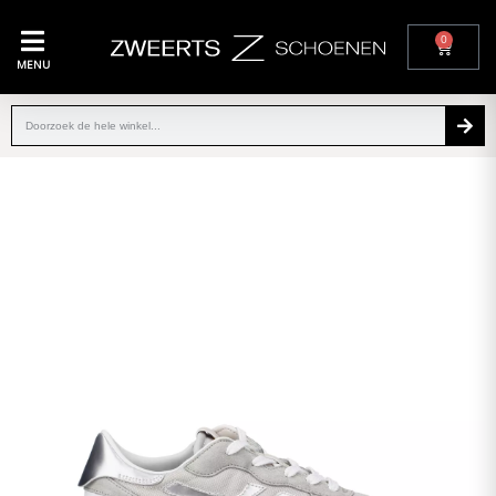
0
MENU