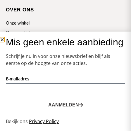
OVER ONS
Onze winkel
Openingstijden
Mis geen enkele aanbieding
Koopzondagen
Schrijf je nu in voor onze nieuwsbrief en blijf als
eerste op de hoogte van onze acties.
E-mailadres
© Zweerts
Vormgeving & Techniek:
JRS-Webdesign
AANMELDEN
0
Privacy statement
Bekijk ons
Privacy Policy
Voorwaarden
Cookies