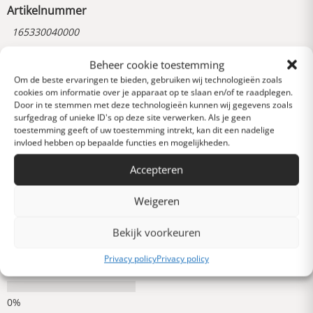
Artikelnummer
165330040000
Beheer cookie toestemming
Reviews
Om de beste ervaringen te bieden, gebruiken wij technologieën zoals
0 van 5 sterren (op
cookies om informatie over je apparaat op te slaan en/of te raadplegen.
Door in te stemmen met deze technologieën kunnen wij gegevens zoals
basis van 0 reviews)
surfgedrag of unieke ID's op deze site verwerken. Als je geen
Uitstekend
toestemming geeft of uw toestemming intrekt, kan dit een nadelige
invloed hebben op bepaalde functies en mogelijkheden.
Accepteren
Heel goed
Weigeren
Gemiddeld
Bekijk voorkeuren
Privacy policy
Privacy policy
Slecht