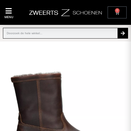
0
MENU