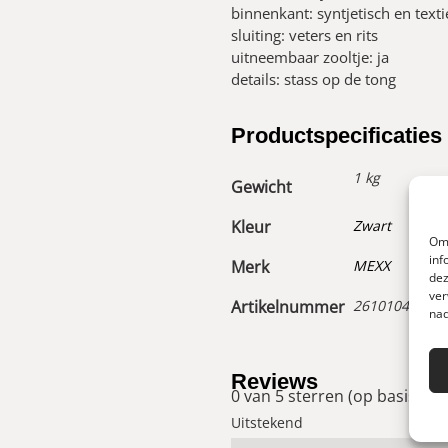
binnenkant: syntjetisch en texti
sluiting: veters en rits
uitneembaar zooltje: ja
details: stass op de tong
Productspecificaties
1 kg
Gewicht
Kleur
Zwart
Om 
inf
Merk
MEXX
dez
ver
Artikelnummer
26101043200
nad
Reviews
0 van 5 sterren (op basis van
Uitstekend