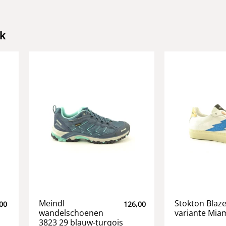
k
Meindl
Stokton Blaz
00
126,00
wandelschoenen
variante Mia
3823 29 blauw-turqois