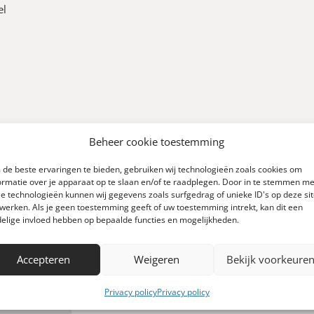
el
Beheer cookie toestemming
de beste ervaringen te bieden, gebruiken wij technologieën zoals cookies om
ormatie over je apparaat op te slaan en/of te raadplegen. Door in te stemmen me
e technologieën kunnen wij gegevens zoals surfgedrag of unieke ID's op deze si
werken. Als je geen toestemming geeft of uw toestemming intrekt, kan dit een
0
elige invloed hebben op bepaalde functies en mogelijkheden.
Accepteren
Weigeren
Bekijk voorkeure
Schrijf een review
 0 reviews)
Privacy policy
Privacy policy