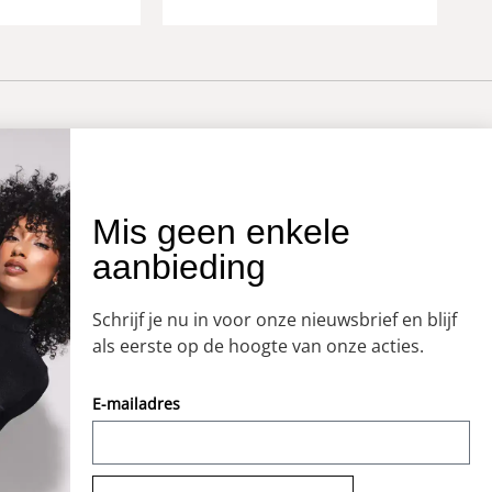
OVER ONS
Mis geen enkele
aanbieding
Onze winkel
Openingstijden
Schrijf je nu in voor onze nieuwsbrief en blijf
Koopzondagen
als eerste op de hoogte van onze acties.
E-mailadres