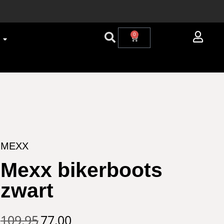
0
MEXX
Mexx bikerboots
zwart
109,95
77,00