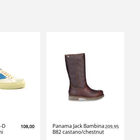
e-D
Panama Jack Bambina
108,00
209,95
mi
B82 castano/chestnut