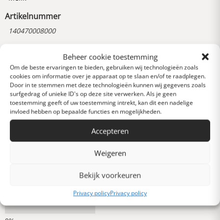
Artikelnummer
140470008000
Beheer cookie toestemming
Reviews
Om de beste ervaringen te bieden, gebruiken wij technologieën zoals
0 van 5 sterren (op
cookies om informatie over je apparaat op te slaan en/of te raadplegen.
basis van 0 reviews)
Door in te stemmen met deze technologieën kunnen wij gegevens zoals
surfgedrag of unieke ID's op deze site verwerken. Als je geen
Uitstekend
toestemming geeft of uw toestemming intrekt, kan dit een nadelige
invloed hebben op bepaalde functies en mogelijkheden.
Accepteren
Heel goed
Weigeren
Gemiddeld
Bekijk voorkeuren
Privacy policy
Privacy policy
Slecht