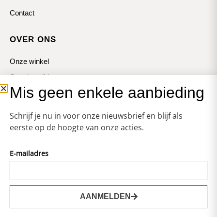
Contact
OVER ONS
Onze winkel
Openingstijden
Mis geen enkele aanbieding
Koopzondagen
Schrijf je nu in voor onze nieuwsbrief en blijf als
eerste op de hoogte van onze acties.
E-mailadres
© Zweerts
Vormgeving & Techniek:
JRS-Webdesign
AANMELDEN
0
Privacy statement