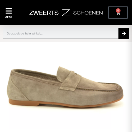
0
MENU