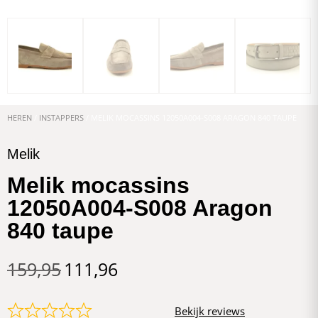
HEREN
/
INSTAPPERS
/ MELIK MOCASSINS 12050A004-S008 ARAGON 840 TAUPE
Melik
Melik mocassins
12050A004-S008 Aragon
840 taupe
159,95
111,96
Bekijk reviews