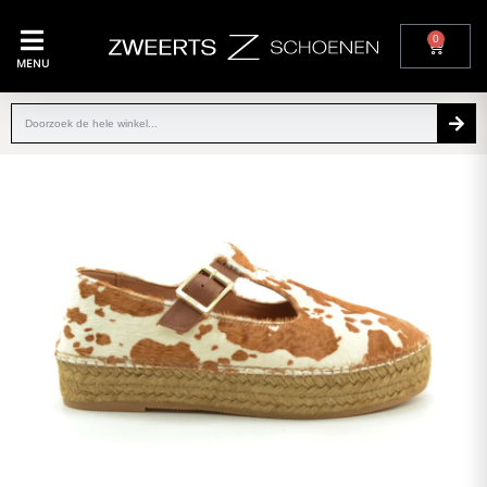
0
MENU