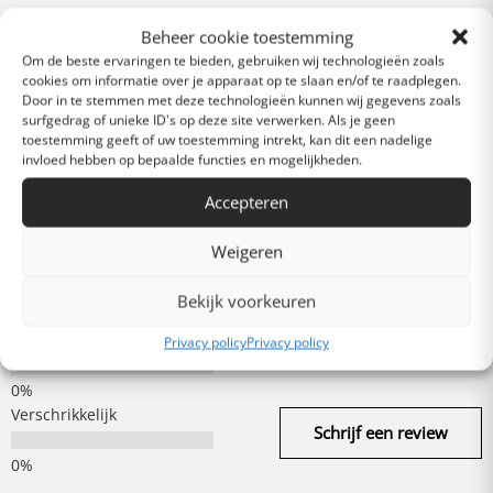
Beheer cookie toestemming
Reviews
0 van 5 sterren (op
Om de beste ervaringen te bieden, gebruiken wij technologieën zoals
cookies om informatie over je apparaat op te slaan en/of te raadplegen.
basis van 0 reviews)
Door in te stemmen met deze technologieën kunnen wij gegevens zoals
Uitstekend
surfgedrag of unieke ID's op deze site verwerken. Als je geen
toestemming geeft of uw toestemming intrekt, kan dit een nadelige
invloed hebben op bepaalde functies en mogelijkheden.
Heel goed
Accepteren
Weigeren
Gemiddeld
Bekijk voorkeuren
Slecht
Privacy policy
Privacy policy
Verschrikkelijk
Schrijf een review