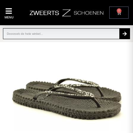
0
MENU