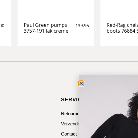
Paul Green pumps
Red-Rag chel
00
139,95
3757-191 lak creme
boots 76884 
SERVICE & CONTACT
Retourneren
Verzenden
Contact