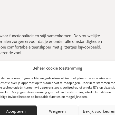
k waar functionaliteit en stijl samenkomen. De vrouwelijke
erialen zorgen ervoor dat je er onder alle omstandigheden
ie comfortabele teenslipper met glittertjes bijvoorbeeld.
serende zool.
Beheer cookie toestemming
de beste ervaringen te bieden, gebruiken wij technologieën zoals cookies om
ormatie over je apparaat op te slaan en/of te raadplegen. Door in te stemmen me
e technologieën kunnen wij gegevens zoals surfgedrag of unieke ID's op deze si
werken. Als je geen toestemming geeft of uw toestemming intrekt, kan dit een
elige invloed hebben op bepaalde functies en mogelijkheden.
0
Accepteren
Weigeren
Bekijk voorkeure