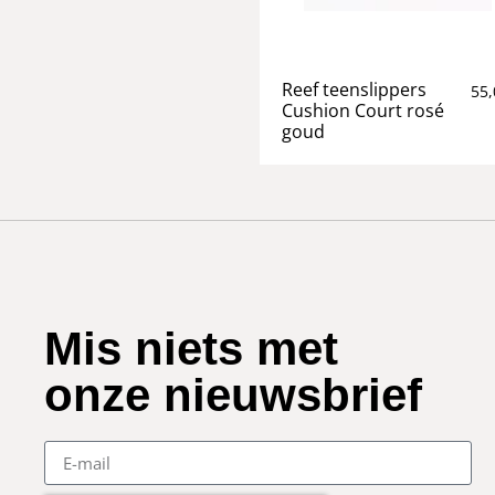
Reef teenslippers
55,
Cushion Court rosé
goud
Mis niets met
onze nieuwsbrief