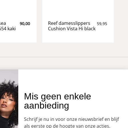
sea
Reef damesslippers
90,00
59,95
554 kaki
Cushion Vista Hi black
OVER ONS
Mis geen enkele
aanbieding
Onze winkel
Openingstijden
Schrijf je nu in voor onze nieuwsbrief en blijf
Koopzondagen
als eerste op de hoogte van onze acties.