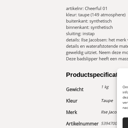
artikelnr: Cheerful 01
kleur: taupe (149 atmosphere)
buitenkant: synthetisch
binnenkant: synthetisch
sluiting: instap
details: Ilse Jacobsen: het mer
details en waterafstotende mat
geweldig uitziet. Neem deze moo
Deze badslipper heeft een mas
Productspecificaties
1 kg
Om 
Gewicht
inf
dez
Kleur
Taupe
ver
nad
Merk
Ilse Jacobsen
Artikelnummer
53947000100