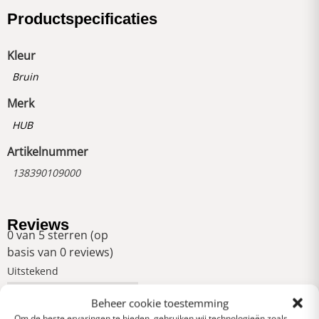
Productspecificaties
Kleur
Bruin
Merk
HUB
Artikelnummer
138390109000
Reviews
0 van 5 sterren (op
basis van 0 reviews)
Uitstekend
Beheer cookie toestemming
Om de beste ervaringen te bieden, gebruiken wij technologieën zoals