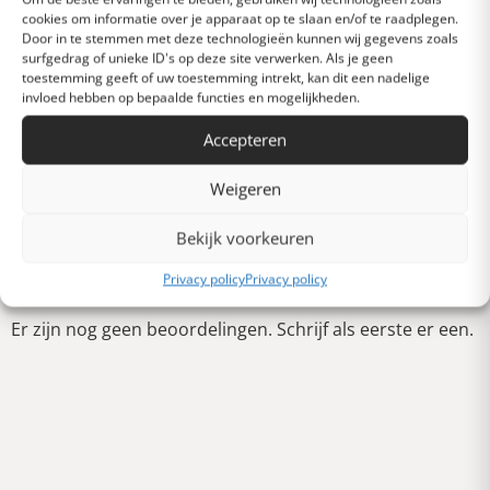
Heel goed
cookies om informatie over je apparaat op te slaan en/of te raadplegen.
Door in te stemmen met deze technologieën kunnen wij gegevens zoals
surfgedrag of unieke ID's op deze site verwerken. Als je geen
Gemiddeld
toestemming geeft of uw toestemming intrekt, kan dit een nadelige
invloed hebben op bepaalde functies en mogelijkheden.
Accepteren
Slecht
Weigeren
Verschrikkelijk
Bekijk voorkeuren
Schrijf een review
Privacy policy
Privacy policy
Er zijn nog geen beoordelingen. Schrijf als eerste er een.