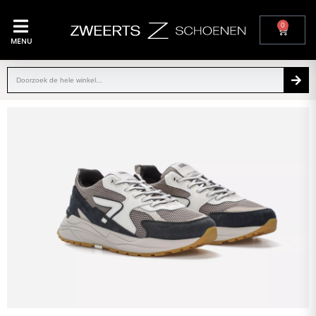
0
MENU